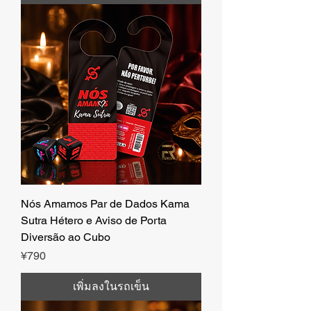
Nós Amamos Par de Dados Kama
Sutra Hétero e Aviso de Porta
Diversão ao Cubo
ราคา
¥790
เพิ่มลงในรถเข็น