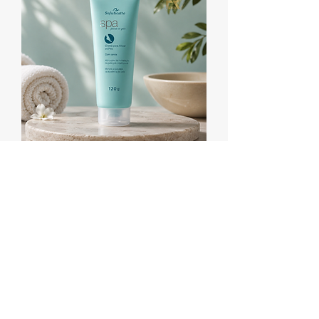
Spa Pés Creme Hidratante com
Ureia 120g - Sofisticatto
ราคา
¥1,990
เพิ่มลงในรถเข็น