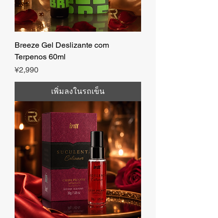
Breeze Gel Deslizante com
Terpenos 60ml
ราคา
¥2,990
เพิ่มลงในรถเข็น