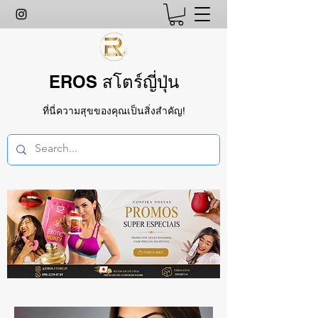
EROS สโตร์ญี่ปุ่น
ที่นี่ความสุขของคุณเป็นสิ่งสำคัญ!