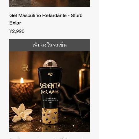
Gel Masculino Retardante - Sturb
Extar
ราคา
¥2,990
เพิ่มลงในรถเข็น