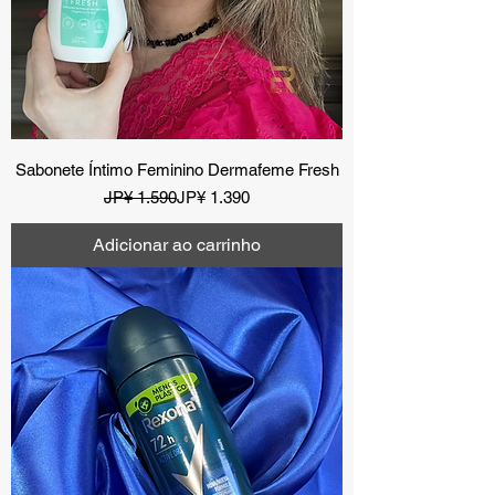
Sabonete Íntimo Feminino Dermafeme Fresh
Preço normal
Preço promocional
JP¥ 1.590
JP¥ 1.390
Adicionar ao carrinho