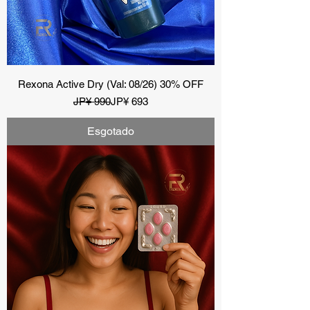
Rexona Active Dry (Val: 08/26) 30% OFF
Preço normal
Preço promocional
JP¥ 990
JP¥ 693
Esgotado