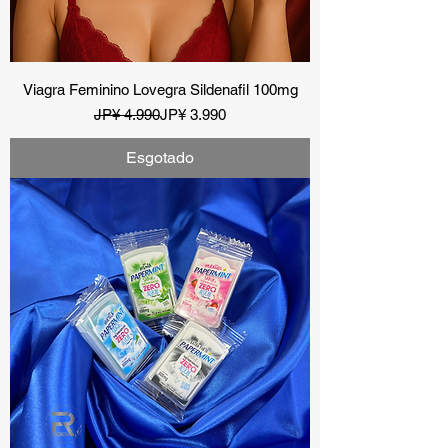
Viagra Feminino Lovegra Sildenafil 100mg
Preço normal
Preço promocional
JP¥ 4.990
JP¥ 3.990
Esgotado