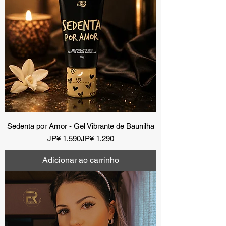
Sedenta por Amor - Gel Vibrante de Baunilha
Preço normal
Preço promocional
JP¥ 1.590
JP¥ 1.290
Adicionar ao carrinho