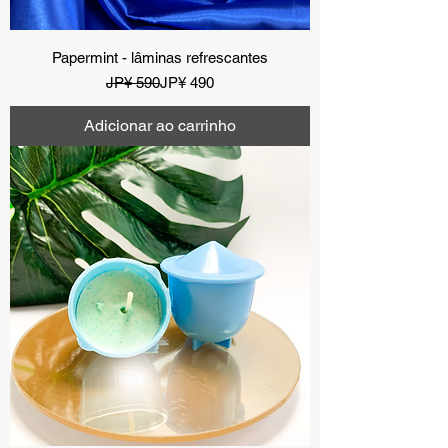
Papermint - lâminas refrescantes
Preço normal
Preço promocional
JP¥ 590
JP¥ 490
Adicionar ao carrinho