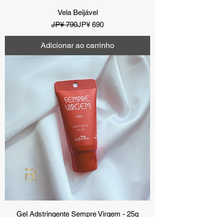
Vela Beijável
Preço normal
Preço promocional
JP¥ 790
JP¥ 690
Adicionar ao carrinho
Gel Adstringente Sempre Virgem - 25g