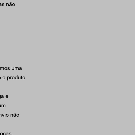
as não
remos uma
e o produto
ga e
 um
nvio não
uecas,