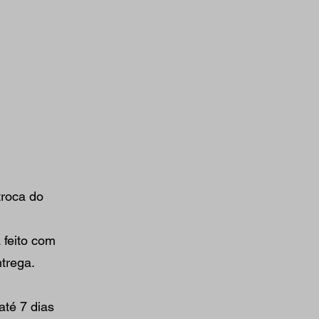
troca do
 feito com
ntrega.
até 7 dias