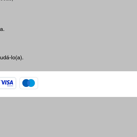
a.
udá-lo(a).