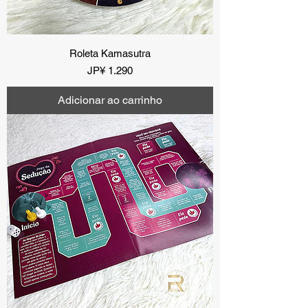
Roleta Kamasutra
Preço
JP¥ 1.290
Adicionar ao carrinho