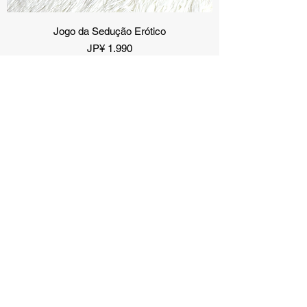
Jogo da Sedução Erótico
Preço
JP¥ 1.990
Adicionar ao carrinho