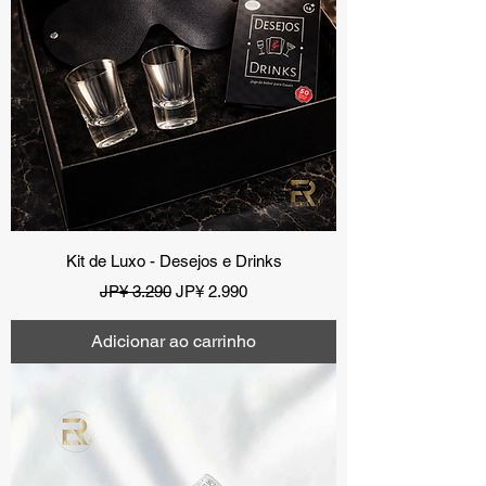
Kit de Luxo - Desejos e Drinks
Preço normal
Preço promocional
JP¥ 3.290
JP¥ 2.990
Adicionar ao carrinho