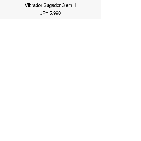
Vibrador Sugador 3 em 1
Preço
JP¥ 5.990
Adicionar ao carrinho
Rosa Sugadora