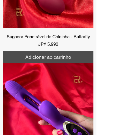
Sugador Penetrável de Calcinha - Butterfly
Preço
JP¥ 5.990
Adicionar ao carrinho