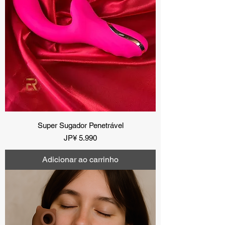
Super Sugador Penetrável
Preço
JP¥ 5.990
Adicionar ao carrinho