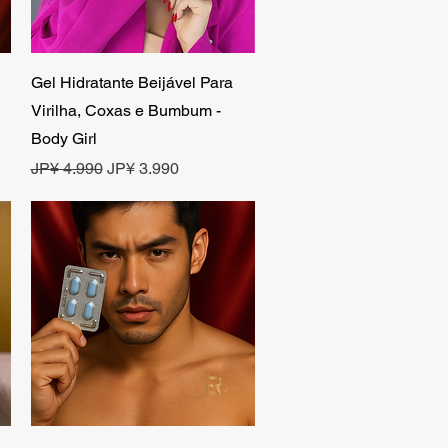
Visualização rápida
Gel Hidratante Beijável Para
Virilha, Coxas e Bumbum -
Body Girl
Preço normal
Preço promocional
JP¥ 4.990
JP¥ 3.990