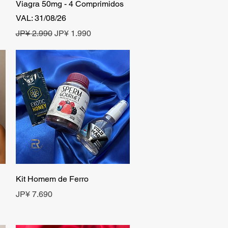
Visualização rápida
Viagra 50mg - 4 Comprimidos
VAL: 31/08/26
Preço normal
Preço promocional
JP¥ 2.990
JP¥ 1.990
Visualização rápida
Kit Homem de Ferro
Preço
JP¥ 7.690