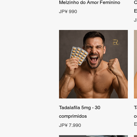
Visualização rápida
Melzinho do Amor Feminino
C
E
Preço
JP¥ 990
P
J
Visualização rápida
Tadalafila 5mg - 30
T
comprimidos
c
E
Preço
JP¥ 7.990