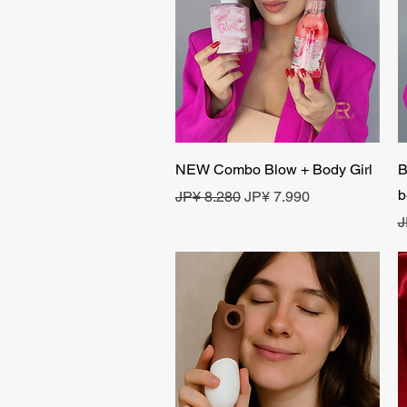
Visualização rápida
NEW Combo Blow + Body Girl
B
b
Preço normal
Preço promocional
JP¥ 8.280
JP¥ 7.990
P
J