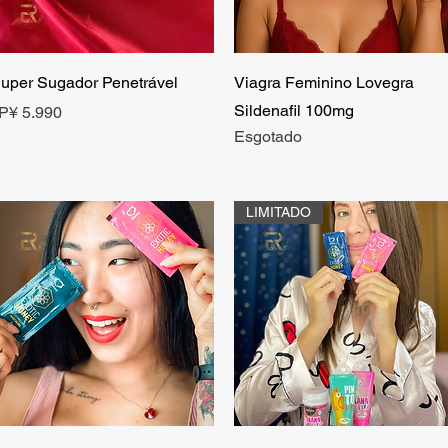
Visualização rápida
Visualização rápida
uper Sugador Penetrável
Viagra Feminino Lovegra
Sildenafil 100mg
reço
P¥ 5.990
Esgotado
LIMITADO