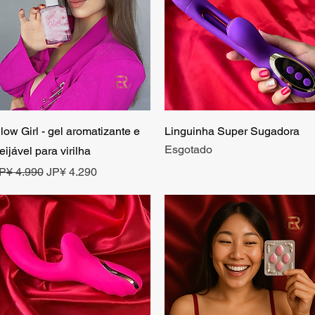
Visualização rápida
Visualização rápida
low Girl - gel aromatizante e
Linguinha Super Sugadora
Esgotado
eijável para virilha
reço normal
Preço promocional
P¥ 4.990
JP¥ 4.290