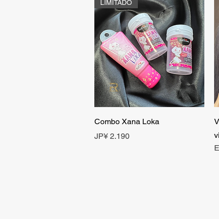
LIMITADO
Visualização rápida
Combo Xana Loka
V
v
Preço
JP¥ 2.190
E