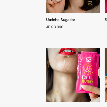
Visualização rápida
Ursinho Sugador
S
Preço
P
JP¥ 3.990
J