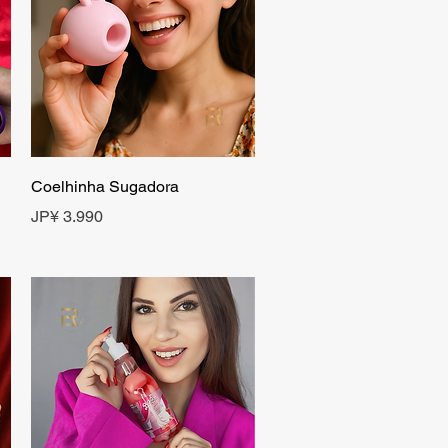
Visualização rápida
Coelhinha Sugadora
Preço
JP¥ 3.990