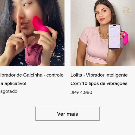
Visualização rápida
Visualização rápida
ibrador de Calcinha - controle
Lolita - Vibrador inteligente
ia aplicativo!
Com 10 tipos de vibrações
sgotado
Preço
JP¥ 4.990
Ver mais