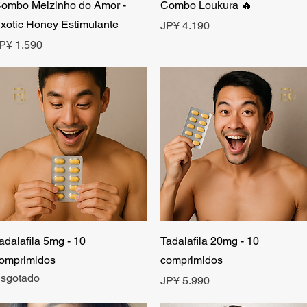
Visualização rápida
Visualização rápida
ombo Melzinho do Amor -
Combo Loukura 🔥
xotic Honey Estimulante
Preço
JP¥ 4.190
reço
P¥ 1.590
Visualização rápida
Visualização rápida
adalafila 5mg - 10
Tadalafila 20mg - 10
omprimidos
comprimidos
sgotado
Preço
JP¥ 5.990