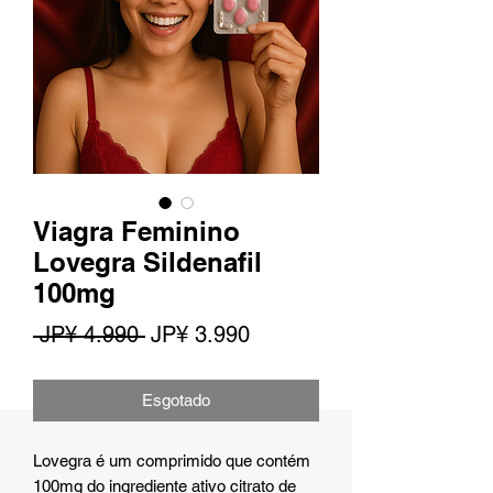
Viagra Feminino
Lovegra Sildenafil
100mg
Preço
Preço
 JP¥ 4.990 
JP¥ 3.990
normal
promocional
Esgotado
Lovegra é um comprimido que contém
100mg do ingrediente ativo citrato de