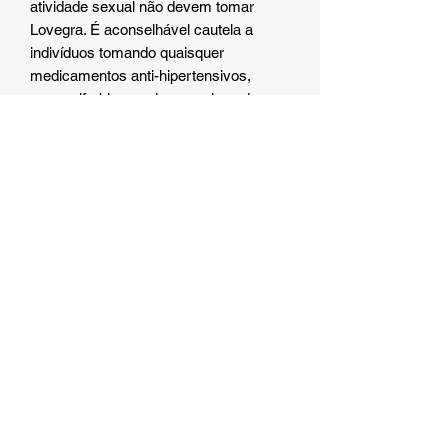
atividade sexual não devem tomar
Lovegra. É aconselhável cautela a
indivíduos tomando quaisquer
medicamentos anti-hipertensivos,
como alfa-bloqueadores, pois podem
potencializar os efeitos hipotensivos.
Lovegra e álcool
Tomar Lovegra com álcool pode causar
efeitos indesejáveis, pois ambos
podem causar redução da pressão
arterial.
Lovegra durante a gravidez e
amamentação
Lovegra está sob a Categoria B da FDA
dos EUA, o que significa que este
medicamento não é recomendado para
uso por mulheres grávidas. Não há
evidências de risco fetal em estudos
com animais, mas não há estudos
suficientes feitos em mulheres