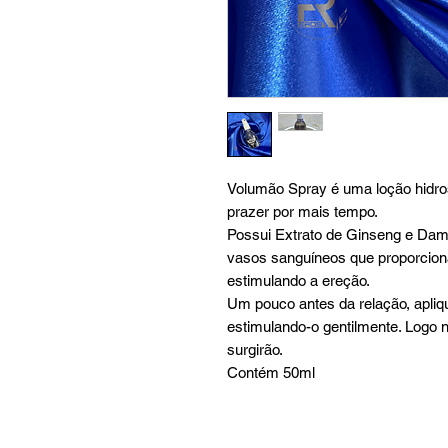
Volumão Spray é uma loção hidros
prazer por mais tempo.
Possui Extrato de Ginseng e Dami
vasos sanguíneos que proporciona
estimulando a ereção.
Um pouco antes da relação, apliq
estimulando-o gentilmente. Logo n
surgirão.
Contém 50ml