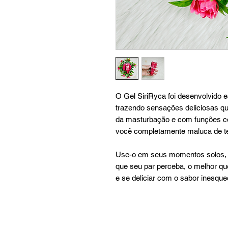
O Gel SiriRyca foi desenvolvido e
trazendo sensações deliciosas qu
da masturbação e com funções co
você completamente maluca de t
Use-o em seus momentos solos, 
que seu par perceba, o melhor qu
e se deliciar com o sabor inesquec