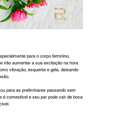
specialmente para o corpo feminino,
e irão aumentar a sua excitação na hora
mo vibração, esquenta e gela, deixando
esão.
ou para as preliminares passando sem
e é comestível e seu par pode cair de boca
ível.