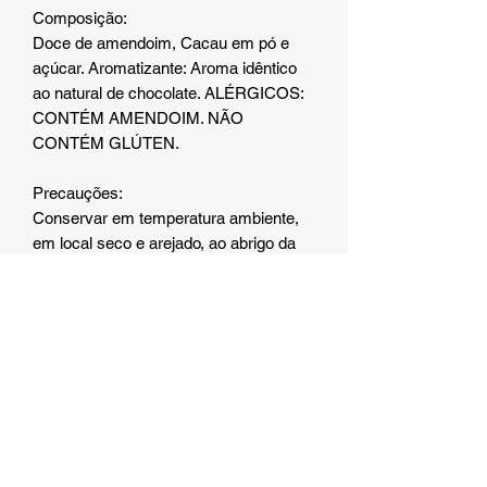
Composição:
Doce de amendoim, Cacau em pó e
açúcar. Aromatizante: Aroma idêntico
ao natural de chocolate. ALÉRGICOS:
CONTÉM AMENDOIM. NÃO
CONTÉM GLÚTEN.
Precauções:
Conservar em temperatura ambiente,
em local seco e arejado, ao abrigo da
luz, calor e umidade. Após aberto,
consumir imediatamente.
Modo de usar:
O produto já vem pronto para ser
ingerido, puro ou misturado com outros
alimentos.