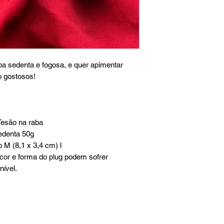
ba sedenta e fogosa, e quer apimentar
 gostosos!
Tesão na raba
Sedenta 50g
 M (8,1 x 3,4 cm) l
cor e forma do plug podem sofrer
nível.