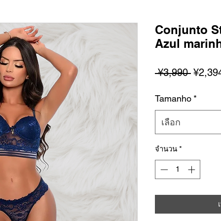
Conjunto St
Azul mari
ราคา
 ¥3,990 
¥2,39
ปกติ
Tamanho
*
เลือก
จำนวน
*