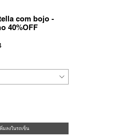
ella com bojo -
nho 40%OFF
ราคา
4
ขาย
ลด
เพิ่มลงในรถเข็น