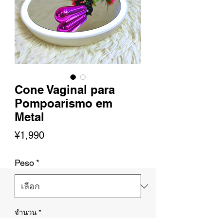
Cone Vaginal para
Pompoarismo em
Metal
ราคา
¥1,990
Peso
*
จำนวน
*