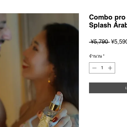
Combo pro 
Splash Ára
ราคา
 ¥5,790 
¥5,59
ปกติ
จำนวน
*