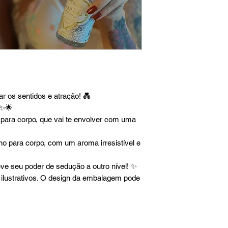
r os sentidos e atração! 💑
 ✨🌟
para corpo, que vai te envolver com uma
o para corpo, com um aroma irresistível e
e seu poder de sedução a outro nível! ✨
ilustrativos. O design da embalagem pode