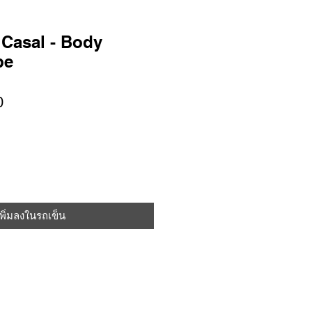
Casal - Body
be
ราคา
0
ขาย
ลด
เพิ่มลงในรถเข็น