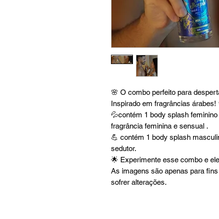
🌸 O combo perfeito para desperta
Inspirado em fragrâncias árabes!
💦contém 1 body splash feminino 
fragrância feminina e sensual .
💪 contém 1 body splash masculin
sedutor.
🌟 Experimente esse combo e elev
As imagens são apenas para fins 
sofrer alterações.