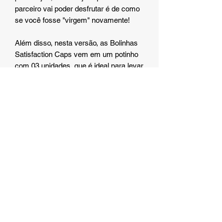
parceiro vai poder desfrutar é de como
se você fosse "virgem" novamente!
Além disso, nesta versão, as Bolinhas
Satisfaction Caps vem em um potinho
com 03 unidades, que é ideal para levar
na bolsa para onde for! Assim, garante
estar sempre pronta para qualquer
ocasião, como uma rapidinha fora de
hora…
Produto beijável sabor morango 🍓
อีรอส สโตร์ ประเทศญี่ปุ่น