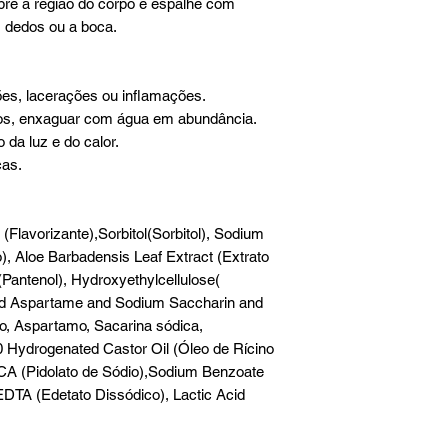
bre a região do corpo e espalhe com
 dedos ou a boca.
ões, lacerações ou inflamações.
hos, enxaguar com água em abundância.
 da luz e do calor.
ças.
Flavorizante),Sorbitol(Sorbitol), Sodium
), Aloe Barbadensis Leaf Extract (Extrato
(Pantenol), Hydroxyethylcellulose(
nd Aspartame and Sodium Saccharin and
o, Aspartamo, Sacarina sódica,
 Hydrogenated Castor Oil (Óleo de Rícino
A (Pidolato de Sódio),Sodium Benzoate
DTA (Edetato Dissódico), Lactic Acid