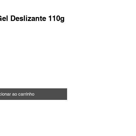
el Deslizante 110g
o
cionar ao carrinho