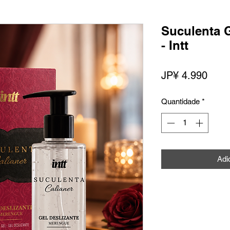
Suculenta G
- Intt
Preç
JP¥ 4.990
Quantidade
*
Adi