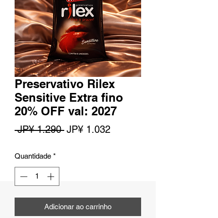
Preservativo Rilex
Sensitive Extra fino
20% OFF val: 2027
Preço
Preço
 JP¥ 1.290 
JP¥ 1.032
normal
promocional
Quantidade
*
Adicionar ao carrinho