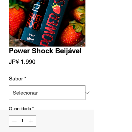
Power Shock Beijável
Preço
JP¥ 1.990
Sabor
*
Quantidade
*