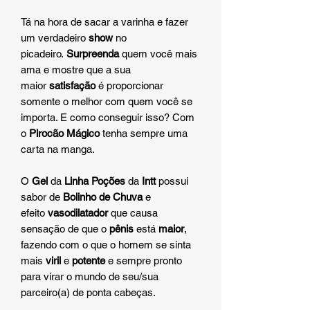
Tá na hora de sacar a varinha e fazer
um verdadeiro
show
no
picadeiro.
Surpreenda
quem você mais
ama e mostre que a sua
maior
satisfação
é proporcionar
somente o melhor com quem você se
importa. E como conseguir isso? Com
o
Pirocão Mágico
tenha sempre uma
carta na manga.
O
Gel
da
Linha Poções
da
Intt
possui
sabor de
Bolinho de Chuva
e
efeito
vasodilatador
que causa
sensação de que o
pênis
está
maior
,
fazendo com o que o homem se sinta
mais
viril
e
potente
e sempre pronto
para virar o mundo de seu/sua
parceiro(a) de ponta cabeças.