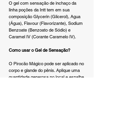
O gel com sensação de inchaço da
linha poções da Intt tem em sua
composição Glycerin (Glicerol), Agua
(Água), Flavour (Flavorizante), Sodium
Benzoate (Benzoato de Sódio) e
Caramel IV (Corante Caramelo IV).
Como usar o Gel de Sensação?
O Pirocão Mágico pode ser aplicado no
corpo e glande do pênis. Aplique uma
quantidade generosa no local e espalhe
até que o produto seja absorvido. Agora
é só aproveitar e sentir o prazer e a
potência tomando conta de você.
Quais Cuidados e Precauções Preciso
Ter ao Usar o Gel?
• Não expor a temperatura superior