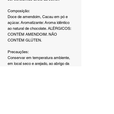
Composição:
Doce de amendoim, Cacau em pó e
açúcar. Aromatizante: Aroma idêntico
ao natural de chocolate. ALÉRGICOS:
CONTÉM AMENDOIM. NÃO
CONTÉM GLÚTEN.
Precauções:
Conservar em temperatura ambiente,
em local seco e arejado, ao abrigo da
luz, calor e umidade. Após aberto,
consumir imediatamente.
Modo de usar:
O produto já vem pronto para ser
ingerido, puro ou misturado com outros
alimentos.