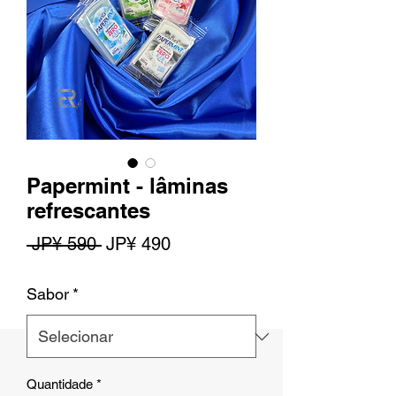
Papermint - lâminas
refrescantes
Preço
Preço
 JP¥ 590 
JP¥ 490
normal
promocional
Sabor
*
Quantidade
*