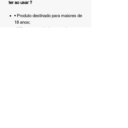
ter ao usar ?
• Produto destinado para maiores de
18 anos;
• Não recomendado para crianças;
• Não expor o produto a temperatura
superior a 50ºC;
Recomendações:
• Mantenha fora do alcance de
crianças.
Atenção:
Algumas das embalagens
podem sofrer alterações por parte do
fornecedor, permanecendo as
características do produto, tais como:
função, composição, peso e
quantidade, sem tempo hábil para
serem atualizadas em nosso site.