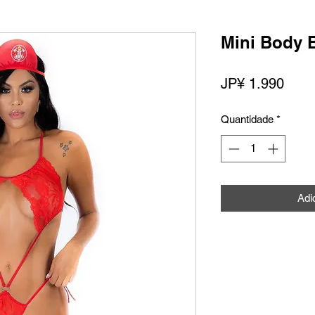
Mini Body 
Preç
JP¥ 1.990
Quantidade
*
Adi