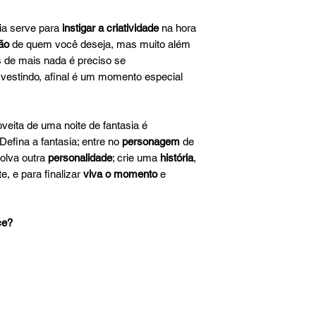
ia serve para
instigar a criatividade
na hora
ção
de quem você deseja, mas muito além
s de mais nada é preciso se
vestindo, afinal é um momento especial
oveita de uma noite de fantasia é
Defina a fantasia; entre no
personagem
de
volva outra
personalidade
; crie uma
história
,
te, e para finalizar
viva o momento
e
ce?