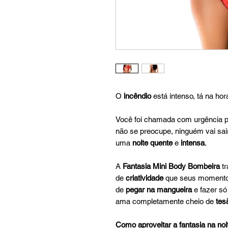
O
incêndio
está intenso, tá na ho
Você foi chamada com urgência p
não se preocupe, ninguém vai sa
uma
noite quente
e
intensa
.
A
Fantasia Mini Body Bombeira
tr
de
criatividade
que seus momento
de
pegar na mangueira
e fazer só
ama completamente cheio de
tes
Como aproveitar a fantasia na noi