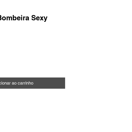
Bombeira Sexy
o
cionar ao carrinho