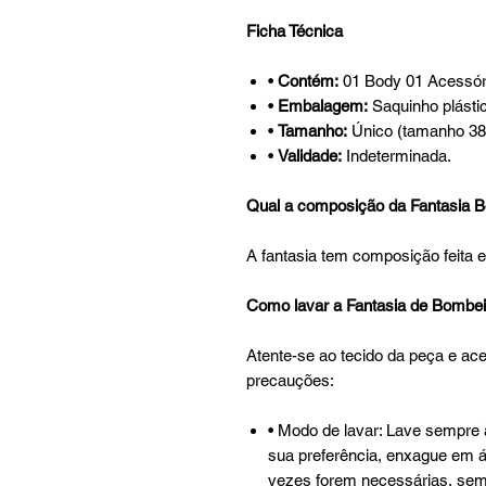
Ficha Técnica
•
Contém:
01 Body 01 Acessór
•
Embalagem:
Saquinho plástic
•
Tamanho:
Único (tamanho 38 
•
Validade:
Indeterminada.
Qual a composição da Fantasia 
A fantasia tem composição feita 
Como lavar a Fantasia de Bombei
Atente-se ao tecido da peça e ac
precauções:
• Modo de lavar: Lave sempre 
sua preferência, enxague em á
vezes forem necessárias, sem 