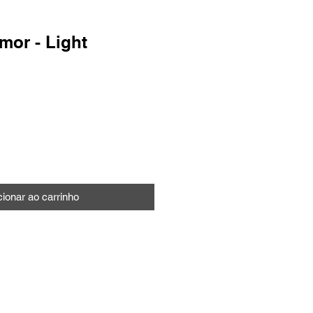
mor - Light
cionar ao carrinho