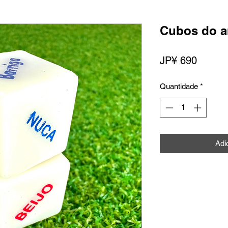
Cubos do a
Preço
JP¥ 690
Quantidade
*
Adi