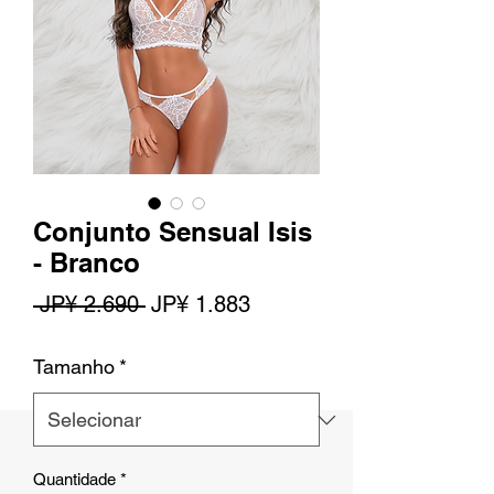
Conjunto Sensual Isis
- Branco
Preço
Preço
 JP¥ 2.690 
JP¥ 1.883
normal
promocional
Tamanho
*
Quantidade
*