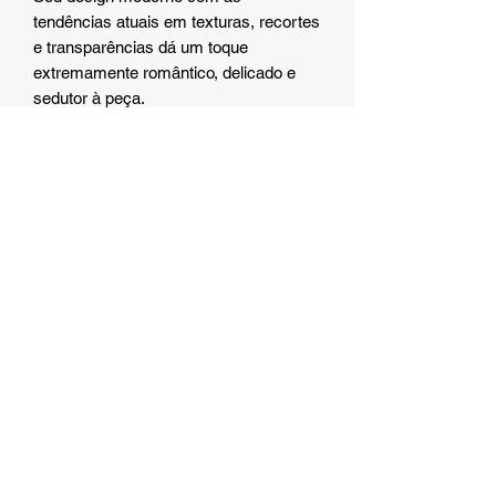
tendências atuais em texturas, recortes
e transparências dá um toque
extremamente romântico, delicado e
sedutor à peça.
MATERIAL/COMPOSIÇÃO:As peças
são confeccionadas em renda, sendo
90% Poliamida e 10% Elastano.O forro
é confeccionado em 100% algodão.
Eros Store Japan
A Eros Store Japan é uma loja virtual com o
compromisso de levar amor em forma de caixinha