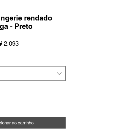
ingerie rendado
ga - Preto
ço
Preço
¥ 2.093
mal
promocional
cionar ao carrinho