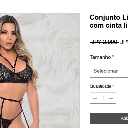
Conjunto L
com cinta li
Pre
 JP¥ 2.990 
JP
nor
Tamanho
*
Selecionar
Quantidade
*
Adi