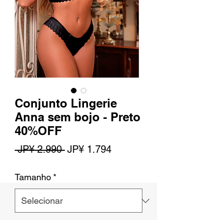
Conjunto Lingerie
Anna sem bojo - Preto
40%OFF
Preço
Preço
 JP¥ 2.990 
JP¥ 1.794
normal
promocional
Tamanho
*