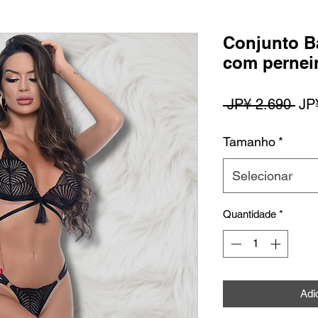
Conjunto B
com perneir
Pre
 JP¥ 2.690 
JP
nor
Tamanho
*
Selecionar
Quantidade
*
Adi