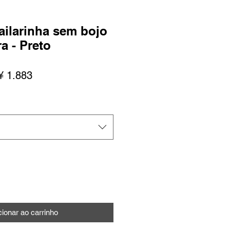
ailarinha sem bojo
a - Preto
ço
Preço
¥ 1.883
mal
promocional
cionar ao carrinho