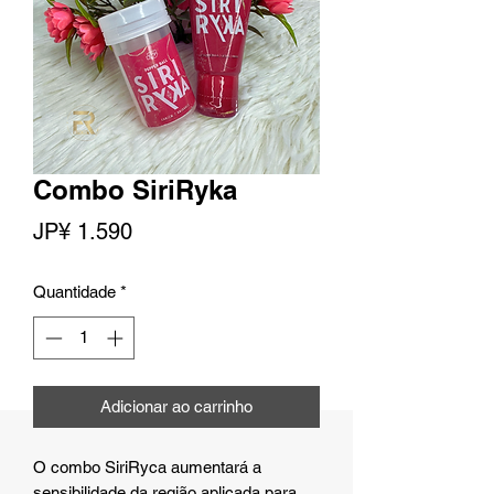
Combo SiriRyka
Preço
JP¥ 1.590
Quantidade
*
Adicionar ao carrinho
O combo SiriRyca aumentará a
sensibilidade da região aplicada para