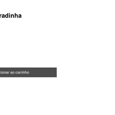
radinha
o
cionar ao carrinho