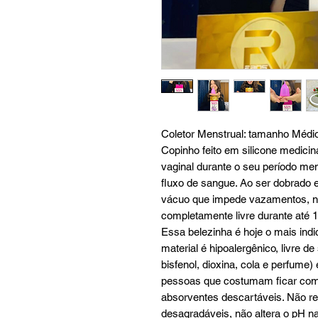
Coletor Menstrual: tamanho Médi
Copinho feito em silicone medicin
vaginal durante o seu período men
fluxo de sangue. Ao ser dobrado e
vácuo que impede vazamentos, nã
completamente livre durante até 1
Essa belezinha é hoje o mais indi
material é hipoalergênico, livre d
bisfenol, dioxina, cola e perfum
pessoas que costumam ficar com a 
absorventes descartáveis. Não r
desagradáveis, não altera o pH nat