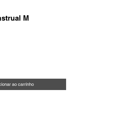
strual M
o
cionar ao carrinho