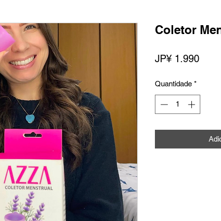
Coletor Men
Preç
JP¥ 1.990
Quantidade
*
Adi