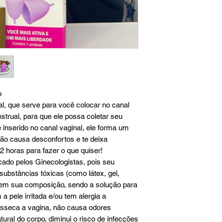
o
al, que serve para você colocar no canal
strual, para que ele possa coletar seu
 inserido no canal vaginal, ele forma um
o causa desconfortos e te deixa
2 horas para fazer o que quiser!
cado pelos Ginecologistas, pois seu
e substâncias tóxicas (como látex, gel,
e) em sua composição, sendo a solução para
pele irritada e/ou tem alergia a
esseca a vagina, não causa odores
ural do corpo, diminui o risco de infecções