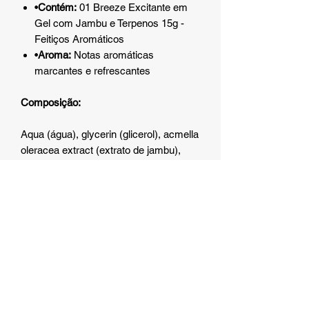
•
Contém:
01 Breeze Excitante em
Gel com Jambu e Terpenos 15g -
Feitiços Aromáticos
•
Aroma:
Notas aromáticas
marcantes e refrescantes
Composição:
Aqua (água), glycerin (glicerol), acmella
oleracea extract (extrato de jambu),
carbomer (carbômer), aroma (aroma),
zingiber officinale extract (extrato de
gengibre), paullinia cupana seed extract
(extrato da semente de guaraná),
menthol (mentol), benzyl alcohol (álcool
benzílico) & salicylic acid (ácido
salicílico) & glycerin (glicerol) & sorbic
acid (ácido sórbico), hyaluronic acid
(ácido hialurônico).