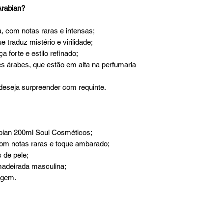
Arabian?
da, com notas raras e intensas;
 traduz mistério e virilidade;
 forte e estilo refinado;
es árabes, que estão em alta na perfumaria
 deseja surpreender com requinte.
bian 200ml Soul Cosméticos;
 com notas raras e toque ambarado;
s de pele;
amadeirada masculina;
agem.