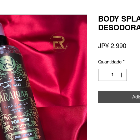
BODY SPL
DESODORA
Preç
JP¥ 2.990
Quantidade
*
Adi