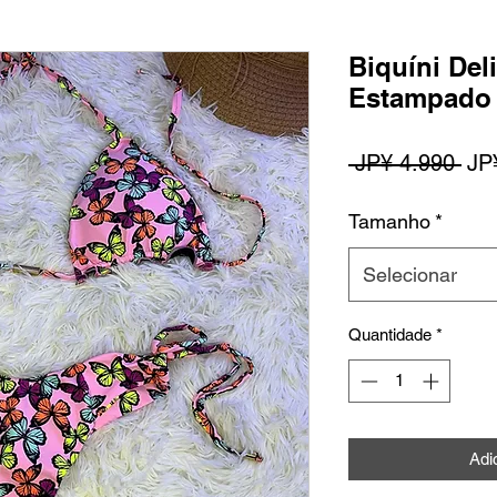
Biquíni Del
Estampado
Pre
 JP¥ 4.990 
JP
nor
Tamanho
*
Selecionar
Quantidade
*
Adi