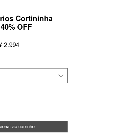
irios Cortininha
 40% OFF
ço
Preço
¥ 2.994
mal
promocional
cionar ao carrinho