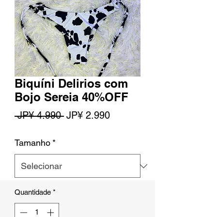
Biquíni Delirios com
Bojo Sereia 40%OFF
Preço
Preço
 JP¥ 4.990 
JP¥ 2.990
normal
promocional
Tamanho
*
Quantidade
*