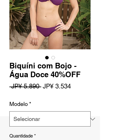
Biquíni com Bojo -
Água Doce 40%OFF
Preço
Preço
 JP¥ 5.890 
JP¥ 3.534
normal
promocional
Modelo
*
Quantidade
*