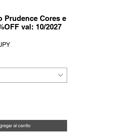
o Prudence Cores e
%OFF val: 10/2027
o
Precio
 JPY
de
oferta
regar al carrito