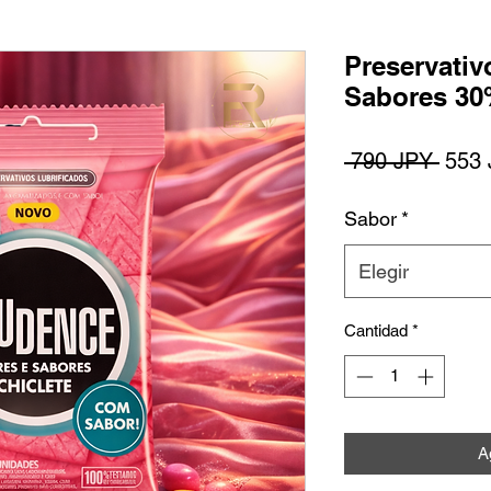
Preservativ
Sabores 30
Preci
 790 JPY 
553
Sabor
*
Elegir
Cantidad
*
Ag