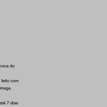
troca do
 feito com
ntrega.
até 7 dias