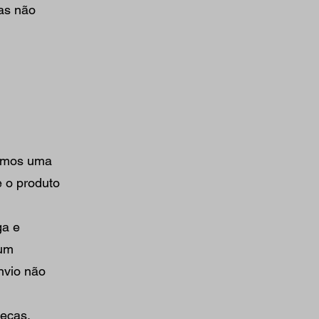
as não
remos uma
e o produto
ga e
 um
nvio não
uecas,