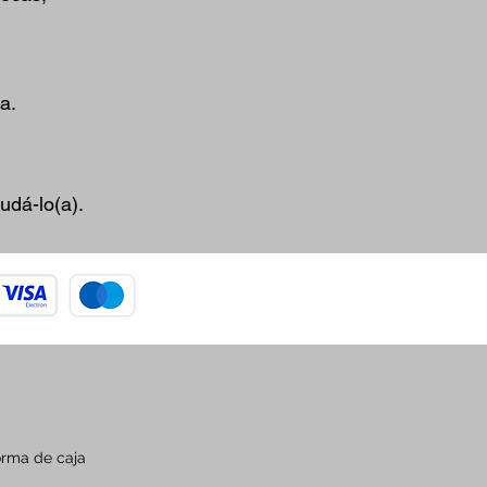
a.
udá-lo(a).
orma de caja