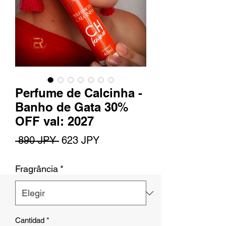
Perfume de Calcinha -
Banho de Gata 30%
OFF val: 2027
Precio
Precio
 890 JPY 
623 JPY
de
Fragrância
*
oferta
Cantidad
*