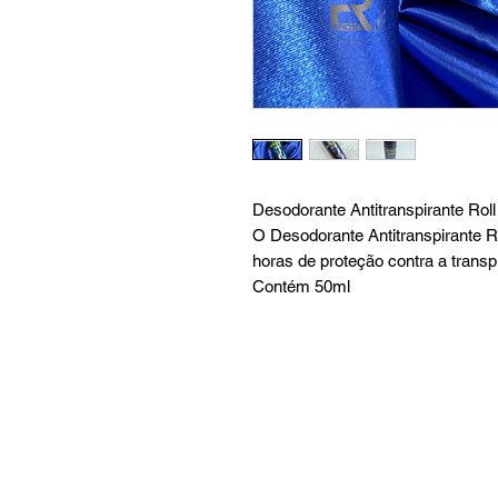
Desodorante Antitranspirante Ro
O Desodorante Antitranspirante R
horas de proteção contra a transp
Contém 50ml