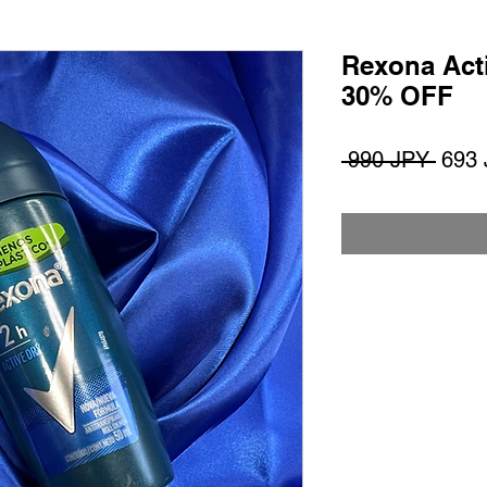
Rexona Acti
30% OFF
Preci
 990 JPY 
693