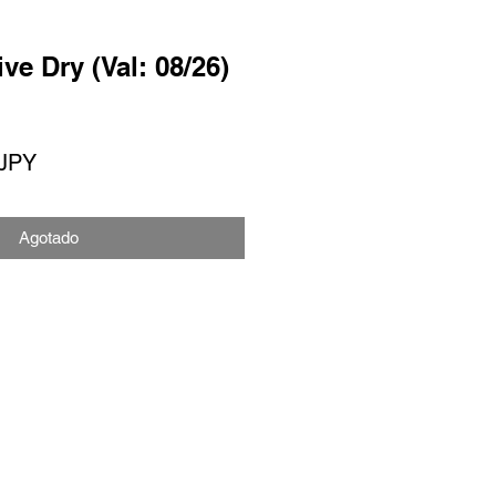
ve Dry (Val: 08/26)
o
Precio
 JPY
de
oferta
Agotado