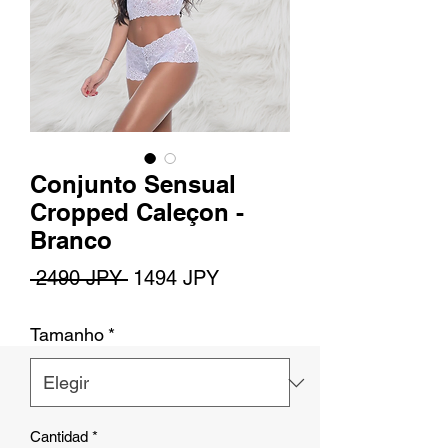
Conjunto Sensual
Cropped Caleçon -
Branco
Precio
Precio
 2490 JPY 
1494 JPY
de
Tamanho
*
oferta
Cantidad
*