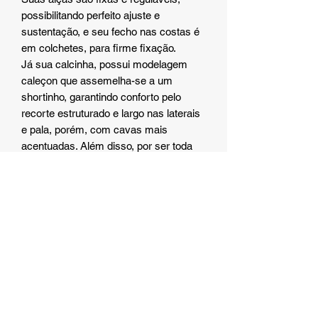
possibilitando perfeito ajuste e
sustentação, e seu fecho nas costas é
em colchetes, para firme fixação.
Já sua calcinha, possui modelagem
caleçon que assemelha-se a um
shortinho, garantindo conforto pelo
recorte estruturado e largo nas laterais
e pala, porém, com cavas mais
acentuadas. Além disso, por ser toda
em renda, não marca, não aperta e se
ajusta perfeitamente ao corpo,
contornando e amoldando-se aos
quadris, deixando sua a silhueta ainda
mais atenuada e o bumbum ainda mais
evidente e empinado.