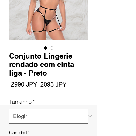
Conjunto Lingerie
rendado com cinta
liga - Preto
Precio
Precio
 2990 JPY 
2093 JPY
de
Tamanho
*
oferta
Cantidad
*