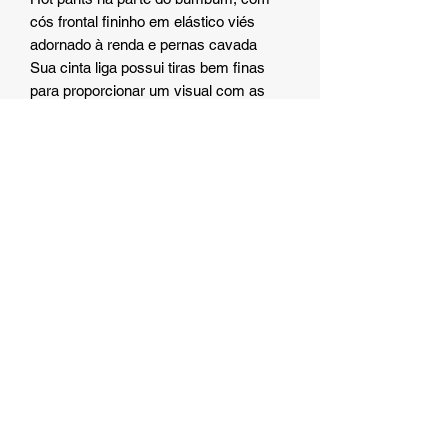
cós frontal fininho em elástico viés
adornado à renda e pernas cavada
Sua cinta liga possui tiras bem finas
para proporcionar um visual com as
linhas do corpo bem demarcadas.
COMPOSIÇÃO:
90% Poliamida e 10% Elastano;
Forro 100% Algodão
Tienda Eros Japón
Eros Store Japan es una tienda virtual con el
compromiso de llevar el amor en forma de caja a todo