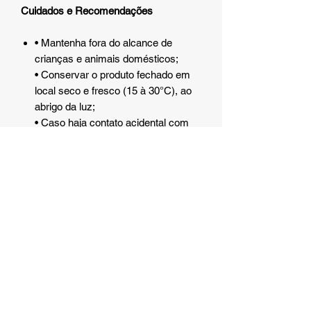
Cuidados e Recomendações
• Mantenha fora do alcance de
crianças e animais domésticos;
• Conservar o produto fechado em
local seco e fresco (15 à 30°C), ao
abrigo da luz;
• Caso haja contato acidental com
os olhos, lavar com água em
abundância;
• Em caso de irritações, suspenda o
uso e busque orientação médica;
• Evite lesões ou agravamento de
patologias existentes. Não utilize
esse produto em zonas inflamadas,
inchadas ou em pele com
lacerações.
Atenção:
Algumas das embalagens