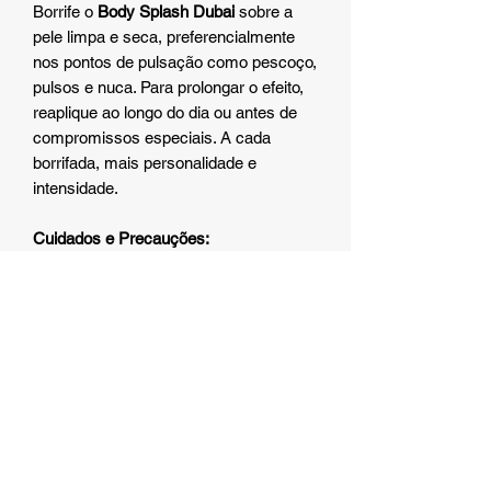
Borrife o
Body Splash Dubai
sobre a
pele limpa e seca, preferencialmente
nos pontos de pulsação como pescoço,
pulsos e nuca. Para prolongar o efeito,
reaplique ao longo do dia ou antes de
compromissos especiais. A cada
borrifada, mais personalidade e
intensidade.
Cuidados e Precauções:
• Uso externo;
• Evite contato com os olhos e
mucosas;
• Em caso de irritação, suspenda o
uso;
• Mantenha fora do alcance de
crianças;
• Armazene em local fresco, seco e
longe da luz solar direta.