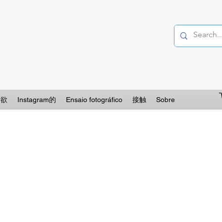
情欲
Instagram的
Ensaio fotográfico
接触
Sobre