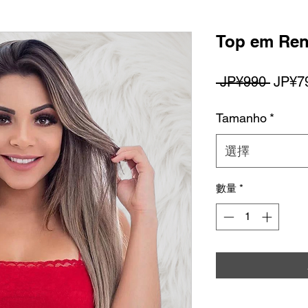
Top em Ren
一
 JP¥990 
JP¥7
般
Tamanho
*
價
格
選擇
數量
*