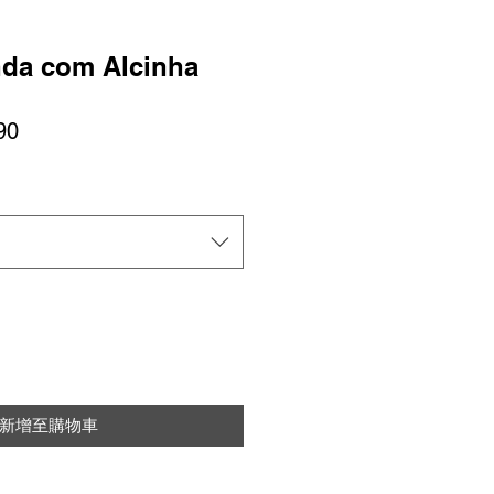
da com Alcinha
促
90
銷
價
格
新增至購物車