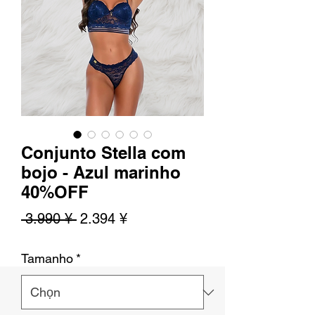
Conjunto Stella com
bojo - Azul marinho
40%OFF
Giá
Giá
 3.990 ¥ 
2.394 ¥
thông
bán
Tamanho
*
thường
rẻ