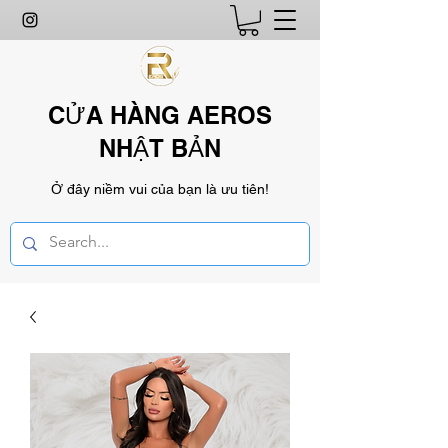
CỬA HÀNG AEROS
NHẬT BẢN
Ở đây niềm vui của bạn là ưu tiên!