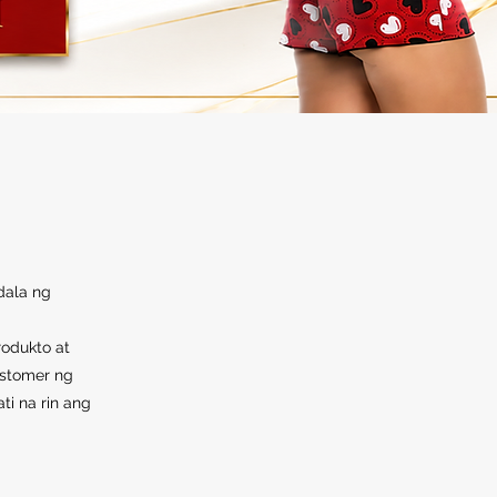
dala ng
odukto at
ustomer ng
ti na rin ang