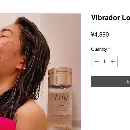
Vibrador L
Presyo
¥4,990
Quantity
*
I