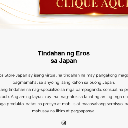
Tindahan ng Eros
sa Japan
os Store Japan ay isang virtual na tindahan na may pangakong mag
pagmamahal sa anyo ng isang kahon sa buong Japan.
sang tindahan na nag-specialize sa mga pampaganda, sensual na pr
loob. Ang aming layunin ay na mag-alok sa lahat ng aming mga c
ga produkto, patas na presyo at mabilis at maaasahang serbisyo, pa
mahusay na lihim at pagpapasya.