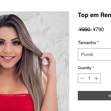
Top em Ren
Regular
Sal
 ¥990 
¥790
na
Pri
Tamanho
*
Presyo
Pumili
Quantity
*
I