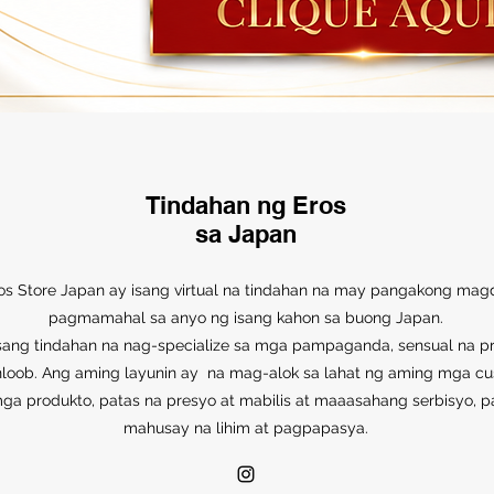
Tindahan ng Eros
sa Japan
os Store Japan ay isang virtual na tindahan na may pangakong mag
pagmamahal sa anyo ng isang kahon sa buong Japan.
sang tindahan na nag-specialize sa mga pampaganda, sensual na pr
loob. Ang aming layunin ay na mag-alok sa lahat ng aming mga c
ga produkto, patas na presyo at mabilis at maaasahang serbisyo, pa
mahusay na lihim at pagpapasya.