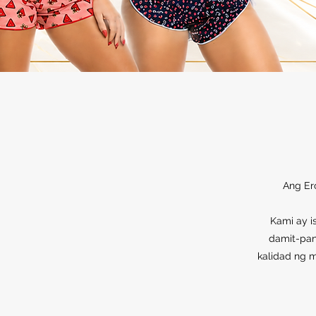
Ang Er
Kami ay i
damit-pan
kalidad ng m