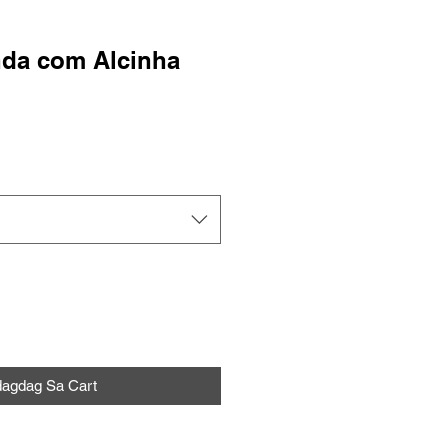
da com Alcinha
e
ce
dagdag Sa Cart