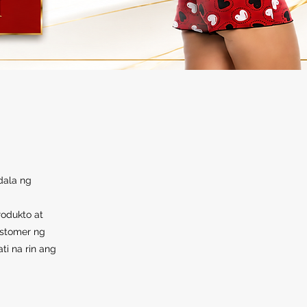
dala ng
odukto at
ustomer ng
ti na rin ang