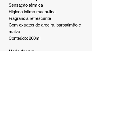
Sensação térmica
Higiene íntima masculina
Fragrância refrescante
Com extratos de aroeira, barbatimão e
malva
Conteúdo: 200ml
Modo de uso:
Aplique uma pequena quantidade na
região desejada durante o banho,
massageie suavemente e enxágue
bem. Use externamente.