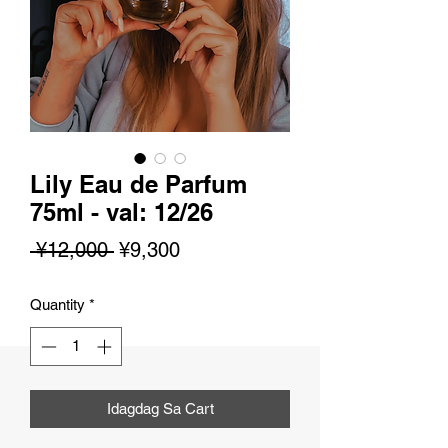
Lily Eau de Parfum
75ml - val: 12/26
Regular
Sale
 ¥12,000 
¥9,300
na
Price
Quantity
*
Presyo
Idagdag Sa Cart